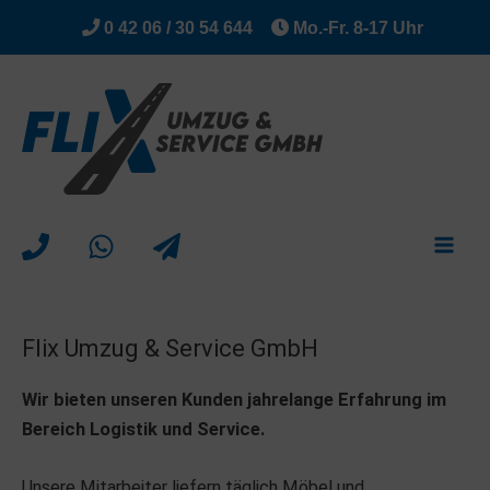
Zum
0 42 06 / 30 54 644
Mo.-Fr. 8-17 Uhr
Inhalt
springen
Flix Umzug & Service GmbH
Wir bieten unseren Kunden jahrelange Erfahrung im
Bereich Logistik und Service.
Unsere Mitarbeiter liefern täglich Möbel und